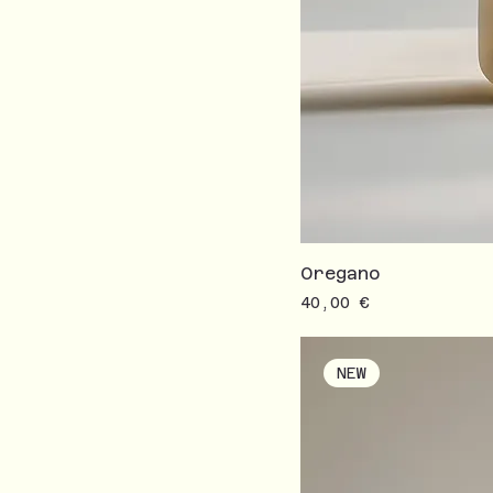
Oregano
Prezzo
40,00 €
NEW