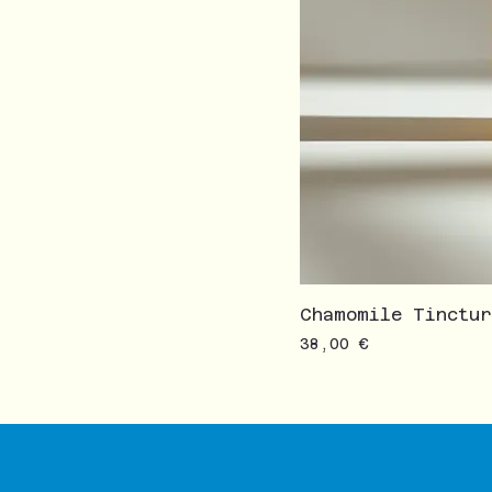
Chamomile Tinctu
Prezzo
38,00 €