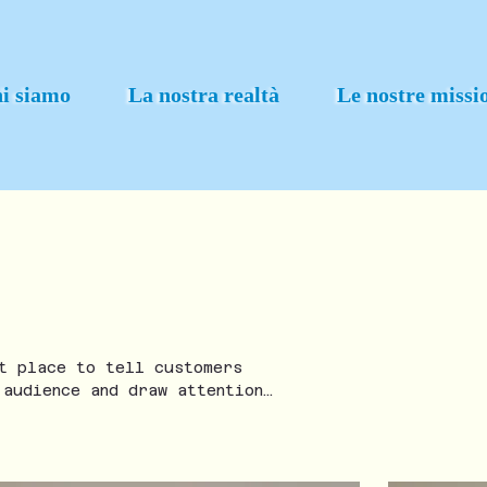
i siamo
La nostra realtà
Le nostre missi
t place to tell customers
 audience and draw attention