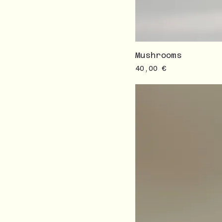
Mushrooms
Prezzo
40,00 €