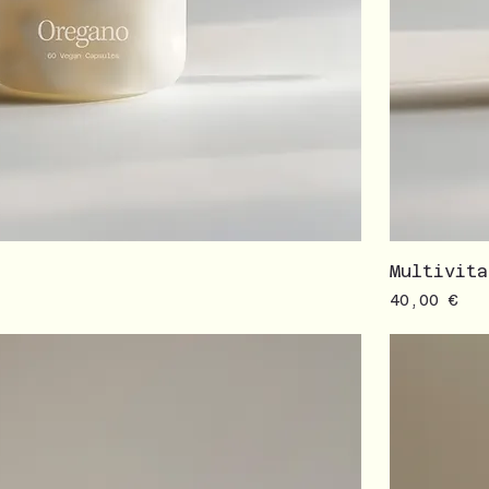
Multivit
Prezzo
40,00 €