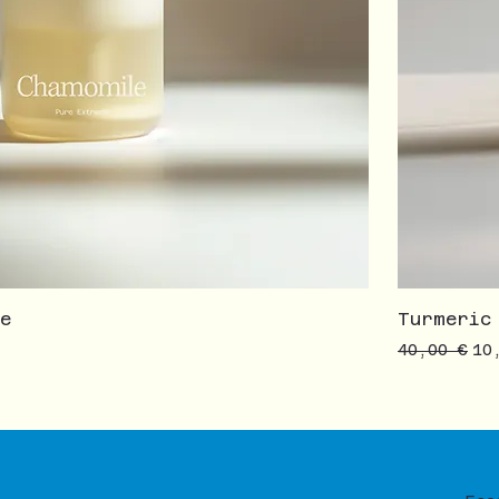
re
Turmeric
Prezzo reg
Pr
40,00 €
10