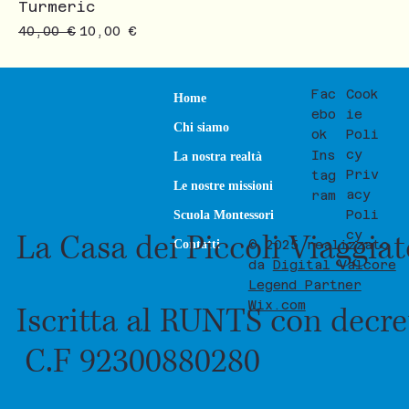
Turmeric
Prezzo regolare
Prezzo scontato
40,00 €
10,00 €
Fac
Cook
Home
ebo
ie
Chi siamo
ok
Poli
cy
Ins
La nostra realtà
Priv
tag
Le nostre missioni
acy
ram
Poli
Scuola Montessori
La Casa dei Piccoli Viaggia
cy
Contatti
© 2025 realizzato
da
Digital Valcore
Legend Partner
Wix.com
Iscritta al RUNTS con decre
C.F 92300880280