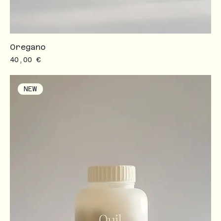
Oregano
Prezzo
40,00 €
NEW