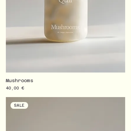
Mushrooms
Prezzo
40,00 €
SALE