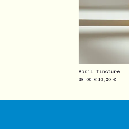
Basil Tincture
Prezzo regolare
Prezzo scont
38,00 €
10,00 €