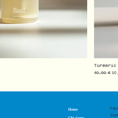
Turmeric
ato
Prezzo reg
Pr
40,00 €
10
Fac
Home
Ins
Chi siamo