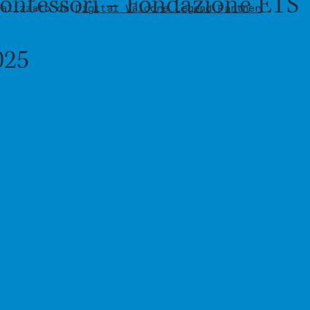
 Montessori – Fondazione ETS
ealizzato da
Digital Valcore Legend Partner
025