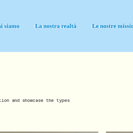
i siamo
La nostra realtà
Le nostre missi
tion and showcase the types