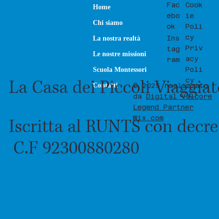
Fac
Cook
Home
ebo
ie
Chi siamo
ok
Poli
cy
Ins
La nostra realtà
Priv
tag
Le nostre missioni
acy
ram
Poli
Scuola Montessori
La Casa dei Piccoli Viaggia
cy
Contatti
© 2025 realizzato
da
Digital Valcore
Legend Partner
Wix.com
Iscritta al RUNTS con decre
C.F 92300880280