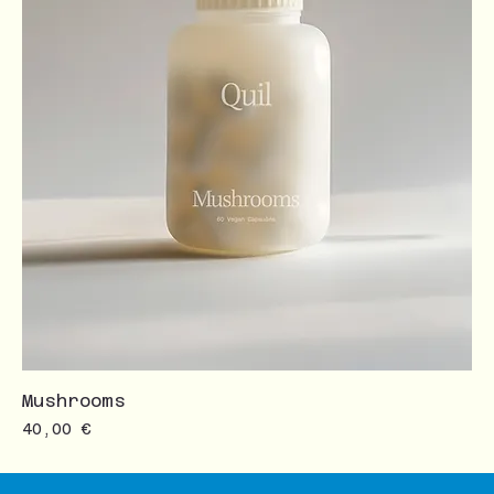
Mushrooms
Prezzo
40,00 €